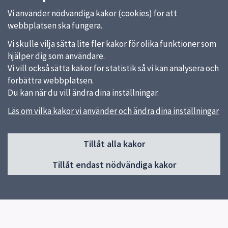
Vi använder nödvändiga kakor (cookies) för att
webbplatsen ska fungera.
Vi skulle vilja sätta lite fler kakor för olika funktioner som
hjälper dig som användare.
Vi vill också sätta kakor för statistik så vi kan analysera och
förbättra webbplatsen.
Du kan när du vill ändra dina inställningar.
Läs om vilka kakor vi använder och ändra dina inställningar
Sidfot
Huvudmeny
Tillåt alla kakor
Start
Tillåt endast nödvändiga kakor
Roligt på fritidsklubben
Anmälan
Synpunkter
Kontakt
Öppettider