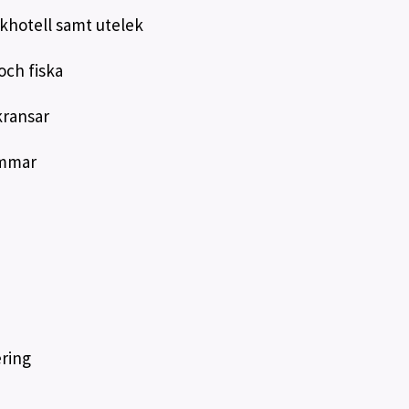
khotell samt utelek
och fiska
kransar
ommar
ering