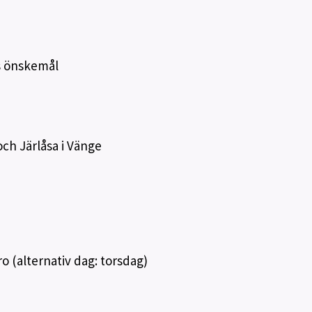
ns önskemål
h Järlåsa i Vänge
ro (alternativ dag: torsdag)